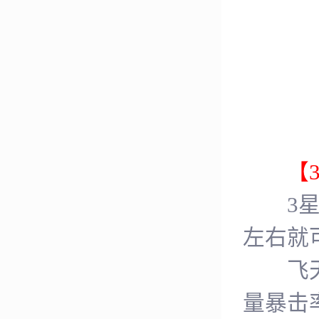
【3
3星宠
左右就
飞天幼
量暴击