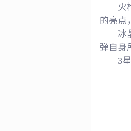
火枪龙
的亮点
冰晶幼
弹自身
3星宠