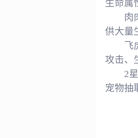
生命属
肉肉：
供大量
飞虎：
攻击、
2星宠
宠物抽