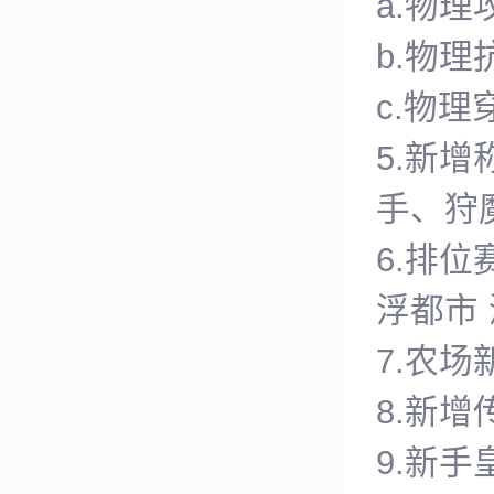
a.物
b.物
c.物
5.新
手、狩
6.排
浮都市
7.农
8.新增
9.新