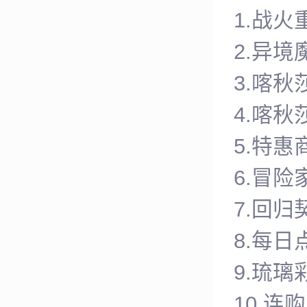
1.战火重
2.异境魔
3.喀秋
4.喀秋莎
5.特惠
6.冒险
7.回归契
8.每日点
9.琉璃彩
10.连购